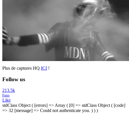
Plus de captures HQ
ICI
!
Follow us
213.5k
Fans
Like
stdClass Object ( [errors] => Array ( [0] => stdClass Object ( [code]
=> 32 [message] => Could not authenticate you. ) ) )