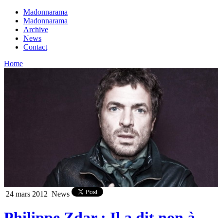
Madonnarama
Madonnarama
Archive
News
Contact
Home
24 mars 2012
News
Philippe Zdar : Il a dit non à