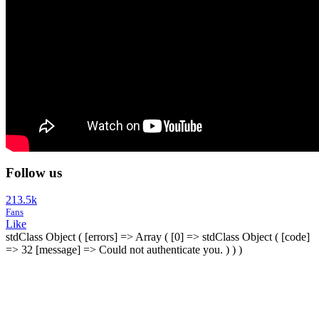
Follow us
213.5k
Fans
Like
stdClass Object ( [errors] => Array ( [0] => stdClass Object ( [code]
=> 32 [message] => Could not authenticate you. ) ) )