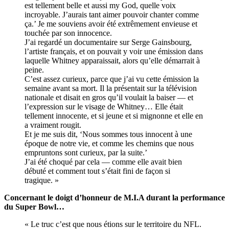
est tellement belle et aussi my God, quelle voix
incroyable. J’aurais tant aimer pouvoir chanter comme
ça.’ Je me souviens avoir été extrêmement envieuse et
touchée par son innocence.
J’ai regardé un documentaire sur Serge Gainsbourg,
l’artiste français, et on pouvait y voir une émission dans
laquelle Whitney apparaissait, alors qu’elle démarrait à
peine.
C’est assez curieux, parce que j’ai vu cette émission la
semaine avant sa mort. Il la présentait sur la télévision
nationale et disait en gros qu’il voulait la baiser — et
l’expression sur le visage de Whitney… Elle était
tellement innocente, et si jeune et si mignonne et elle en
a vraiment rougit.
Et je me suis dit, ‘Nous sommes tous innocent à une
époque de notre vie, et comme les chemins que nous
empruntons sont curieux, par la suite.’
J’ai été choqué par cela — comme elle avait bien
débuté et comment tout s’était fini de façon si
tragique. »
Concernant le doigt d’honneur de M.I.A durant la performance
du Super Bowl…
« Le truc c’est que nous étions sur le territoire du NFL.