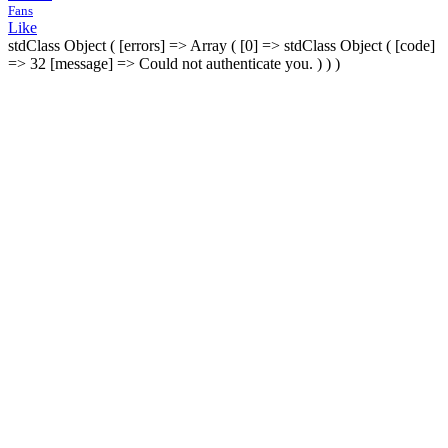
Fans
Like
stdClass Object ( [errors] => Array ( [0] => stdClass Object ( [code]
=> 32 [message] => Could not authenticate you. ) ) )