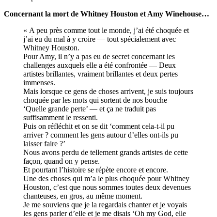
Concernant la mort de Whitney Houston et Amy Winehouse…
« A peu près comme tout le monde, j’ai été choquée et
j’ai eu du mal à y croire — tout spécialement avec
Whitney Houston.
Pour Amy, il n’y a pas eu de secret concernant les
challenges auxquels elle a été confrontée — Deux
artistes brillantes, vraiment brillantes et deux pertes
immenses.
Mais lorsque ce gens de choses arrivent, je suis toujours
choquée par les mots qui sortent de nos bouche —
‘Quelle grande perte’ — et ça ne traduit pas
suffisamment le ressenti.
Puis on réfléchit et on se dit ‘comment cela-t-il pu
arriver ? comment les gens autour d’elles ont-ils pu
laisser faire ?’
Nous avons perdu de tellement grands artistes de cette
façon, quand on y pense.
Et pourtant l’histoire se répète encore et encore.
Une des choses qui m’a le plus choquée pour Whitney
Houston, c’est que nous sommes toutes deux devenues
chanteuses, en gros, au même moment.
Je me souviens que je la regardais chanter et je voyais
les gens parler d’elle et je me disais ‘Oh my God, elle