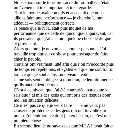
Nous étions sur le territoire sacré du football et c’était
un évènement très important et très regardé.
Tout le monde avait compris et acceptait que nous
allions faire une performance — je cherche le mot
adéquat — politiquement correcte.
Je pense que le NFL était plus inquiet de ma
performance que de celle de quiconque auparavant, car
ils pensaient que j’allais faire quelque chose de dingue
et provocant.
Alors que moi, je ne voulais choquer personne. J’ai
travaillé trop dur sur ce show pour envisager de faire
chier le peuple.
Certains ont vraiment lutté afin que l’on m’accorde plus
de temps en répétitions, et également que me soit fourni
tout ce que je souhaitais, au niveau créatif.
Je me suis sentie obligée, à mon tour, de leur donner ce
qu’ils attendaient de moi.
C’est à ce niveau que j’ai été contrariée, parce que je
sais que j’ai mis des gens qui ont pris des risques pour
moi, en situation délicate.
Ce n’est pas ce que je veux faire — Je ne veux pas
causer de problèmes à des gens qui ont travaillé dur
pour m’obtenir tout ce dont j’ai eu besoin, et c’est une
première chose.
En second lieu, je ne savais pas que M.I.A l’avait fait et