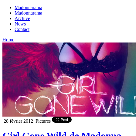
Madonnarama
Madonnarama
Archive
News
Contact
Home
28 février 2012
Pictures
Girl Gone Wild de Madonna –