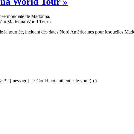
nna World Tour »
urnée mondiale de Madonna.
elé « Madonna World Tour ».
de la tournée, incluant des dates Nord Américaines pour lesquelles Mado
=> 32 [message] => Could not authenticate you. ) ) )