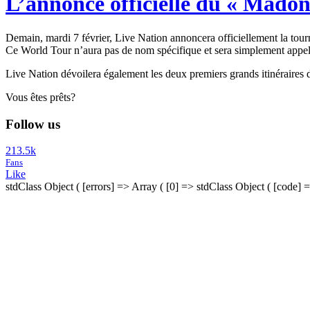
L’annonce officielle du « Mado
Demain, mardi 7 février, Live Nation annoncera officiellement la to
Ce World Tour n’aura pas de nom spécifique et sera simplement app
Live Nation dévoilera également les deux premiers grands itinéraires 
Vous êtes prêts?
Follow us
213.5k
Fans
Like
stdClass Object ( [errors] => Array ( [0] => stdClass Object ( [code] 