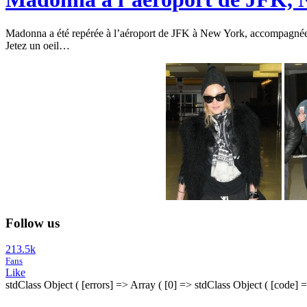
Madonna a été repérée à l’aéroport de JFK à New York, accompagnée p
Jetez un oeil…
Follow us
213.5k
Fans
Like
stdClass Object ( [errors] => Array ( [0] => stdClass Object ( [code] 