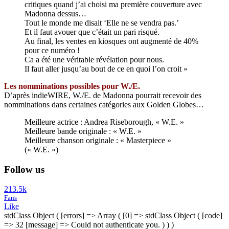
critiques quand j’ai choisi ma première couverture avec
Madonna dessus…
Tout le monde me disait ‘Elle ne se vendra pas.’
Et il faut avouer que c’était un pari risqué.
Au final, les ventes en kiosques ont augmenté de 40%
pour ce numéro !
Ca a été une véritable révélation pour nous.
Il faut aller jusqu’au bout de ce en quoi l’on croit »
Les nomminations possibles pour W./E.
D’après indieWIRE, W./E. de Madonna pourrait recevoir des
nomminations dans certaines catégories aux Golden Globes…
Meilleure actrice : Andrea Riseborough, « W.E. »
Meilleure bande originale : « W.E. »
Meilleure chanson originale : « Masterpiece »
(« W.E. »)
Follow us
213.5k
Fans
Like
stdClass Object ( [errors] => Array ( [0] => stdClass Object ( [code]
=> 32 [message] => Could not authenticate you. ) ) )