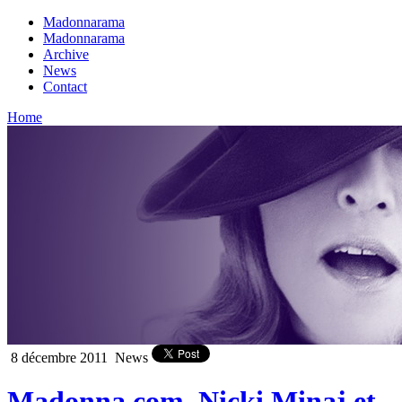
Madonnarama
Madonnarama
Archive
News
Contact
Home
8 décembre 2011
News
Madonna.com, Nicki Minaj et