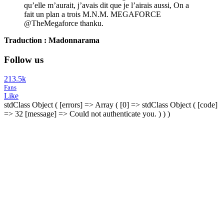
qu’elle m’aurait, j’avais dit que je l’airais aussi, On a
fait un plan a trois M.N.M. MEGAFORCE
@TheMegaforce thanku.
Traduction : Madonnarama
Follow us
213.5k
Fans
Like
stdClass Object ( [errors] => Array ( [0] => stdClass Object ( [code]
=> 32 [message] => Could not authenticate you. ) ) )