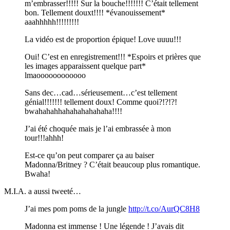
m’embrasser!!!!! Sur la bouche!!!!!!! C’était tellement
bon. Tellement douxt!!!! *évanouissement*
aaahhhhh!!!!!!!!!
La vidéo est de proportion épique! Love uuuu!!!
Oui! C’est en enregistrement!!! *Espoirs et prières que
les images apparaissent quelque part*
lmaoooooooooooo
Sans dec…cad…sérieusement…c’est tellement
génial!!!!!!! tellement doux! Comme quoi?!?!?!
bwahahahhahahahahahaha!!!!
J’ai été choquée mais je l’ai embrassée à mon
tour!!!ahhh!
Est-ce qu’on peut comparer ça au baiser
Madonna/Britney ? C’était beaucoup plus romantique.
Bwaha!
M.I.A. a aussi tweeté…
J’ai mes pom poms de la jungle
http://t.co/AurQC8H8
Madonna est immense ! Une légende ! J’avais dit