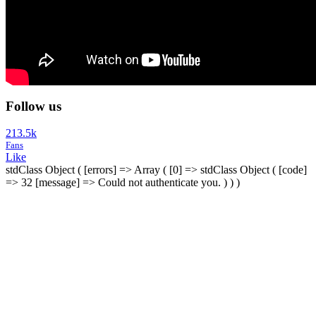
Follow us
213.5k
Fans
Like
stdClass Object ( [errors] => Array ( [0] => stdClass Object ( [code]
=> 32 [message] => Could not authenticate you. ) ) )