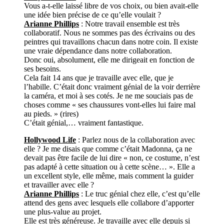
Vous a-t-elle laissé libre de vos choix, ou bien avait-elle
une idée bien précise de ce qu’elle voulait ?
Arianne Phillips
: Notre travail ensemble est très
collaboratif. Nous ne sommes pas des écrivains ou des
peintres qui travaillons chacun dans notre coin. Il existe
une vraie dépendance dans notre collaboration.
Donc oui, absolument, elle me dirigeait en fonction de
ses besoins.
Cela fait 14 ans que je travaille avec elle, que je
l’habille. C’était donc vraiment génial de la voir derrière
la caméra, et moi à ses cotés. Je ne me souciais pas de
choses comme « ses chaussures vont-elles lui faire mal
au pieds. » (rires)
C’était génial,… vraiment fantastique.
Hollywood Life
: Parlez nous de la collaboration avec
elle ? Je me disais que comme c’était Madonna, ça ne
devait pas être facile de lui dire « non, ce costume, n’est
pas adapté à cette situation ou à cette scène… ». Elle a
un excellent style, elle même, mais comment la guider
et travailler avec elle ?
Arianne Phillips
: Le truc génial chez elle, c’est qu’elle
attend des gens avec lesquels elle collabore d’apporter
une plus-value au projet.
Elle est très généreuse. Je travaille avec elle depuis si