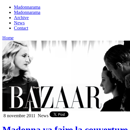
Madonnarama
Madonnarama
Archive
News
Contact
Home
8 novembre 2011
News
Madonna va faire la couverture