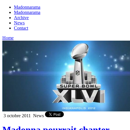
Madonnarama
Madonnarama
Archive
News
Contact
Home
3 octobre 2011
News
Madonna pourrait chanter