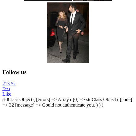
Follow us
213.5k
Fans
Like
stdClass Object ( [errors] => Array ( [0] => stdClass Object ( [code]
=> 32 [message] => Could not authenticate you. ) ) )