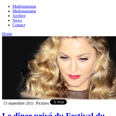
Madonnarama
Madonnarama
Archive
News
Contact
Home
13 septembre 2011
Pictures
Le dîner privé du Festival du