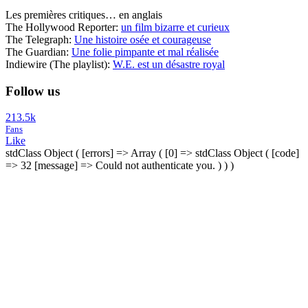
Les premières critiques… en anglais
The Hollywood Reporter:
un film bizarre et curieux
The Telegraph:
Une histoire osée et courageuse
The Guardian:
Une folie pimpante et mal réalisée
Indiewire (The playlist):
W.E. est un désastre royal
Follow us
213.5k
Fans
Like
stdClass Object ( [errors] => Array ( [0] => stdClass Object ( [code]
=> 32 [message] => Could not authenticate you. ) ) )