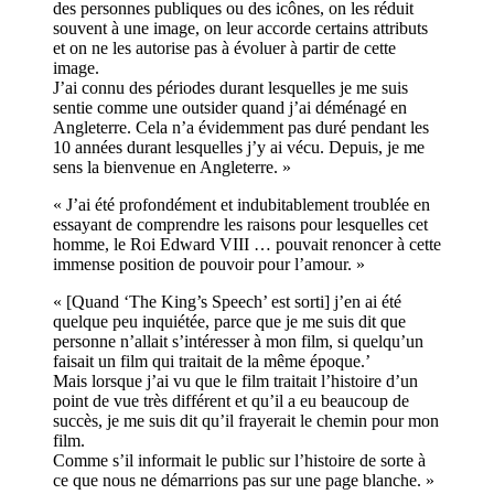
des personnes publiques ou des icônes, on les réduit
souvent à une image, on leur accorde certains attributs
et on ne les autorise pas à évoluer à partir de cette
image.
J’ai connu des périodes durant lesquelles je me suis
sentie comme une outsider quand j’ai déménagé en
Angleterre. Cela n’a évidemment pas duré pendant les
10 années durant lesquelles j’y ai vécu. Depuis, je me
sens la bienvenue en Angleterre. »
« J’ai été profondément et indubitablement troublée en
essayant de comprendre les raisons pour lesquelles cet
homme, le Roi Edward VIII … pouvait renoncer à cette
immense position de pouvoir pour l’amour. »
« [Quand ‘The King’s Speech’ est sorti] j’en ai été
quelque peu inquiétée, parce que je me suis dit que
personne n’allait s’intéresser à mon film, si quelqu’un
faisait un film qui traitait de la même époque.’
Mais lorsque j’ai vu que le film traitait l’histoire d’un
point de vue très différent et qu’il a eu beaucoup de
succès, je me suis dit qu’il frayerait le chemin pour mon
film.
Comme s’il informait le public sur l’histoire de sorte à
ce que nous ne démarrions pas sur une page blanche. »