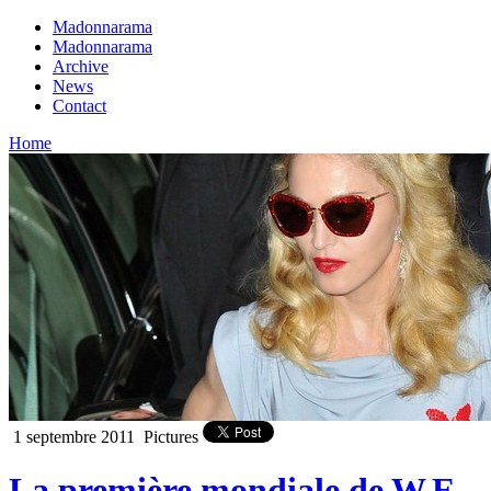
Madonnarama
Madonnarama
Archive
News
Contact
Home
1 septembre 2011
Pictures
La première mondiale de W.E.