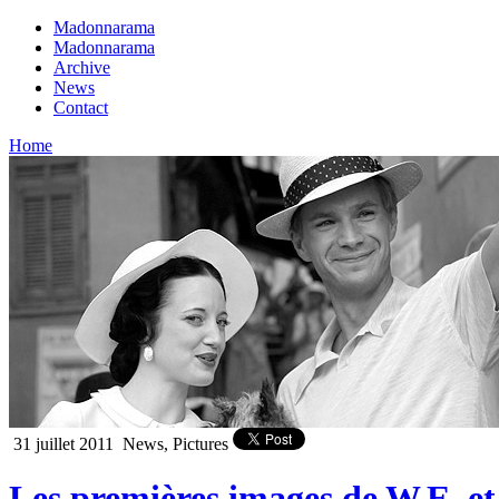
Madonnarama
Madonnarama
Archive
News
Contact
Home
31 juillet 2011
News, Pictures
Les premières images de W.E. et 