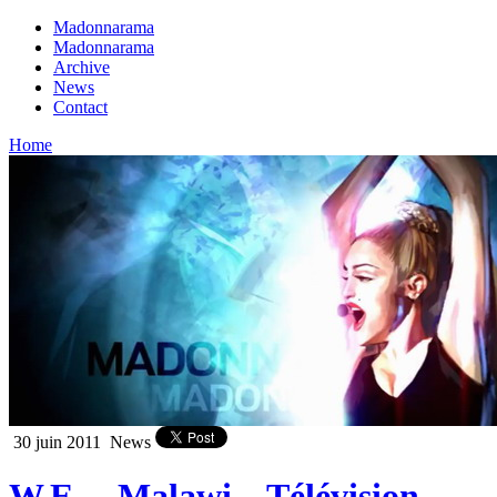
Madonnarama
Madonnarama
Archive
News
Contact
Home
30 juin 2011
News
W.E. – Malawi – Télévision –