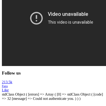
Follow us
213.5k
Fans
Like
stdClass Object ( [errors] => Array ( [0] => stdClass Object ( [code]
=> 32 [message] => Could not authenticate you. ) ) )