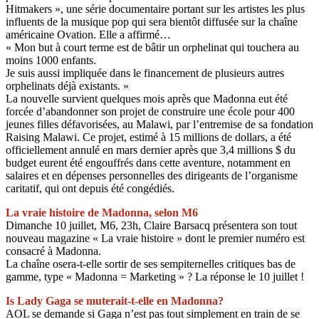
Hitmakers », une série documentaire portant sur les artistes les plus
influents de la musique pop qui sera bientôt diffusée sur la chaîne
américaine Ovation. Elle a affirmé…
« Mon but à court terme est de bâtir un orphelinat qui touchera au
moins 1000 enfants.
Je suis aussi impliquée dans le financement de plusieurs autres
orphelinats déjà existants. »
La nouvelle survient quelques mois après que Madonna eut été
forcée d’abandonner son projet de construire une école pour 400
jeunes filles défavorisées, au Malawi, par l’entremise de sa fondation
Raising Malawi. Ce projet, estimé à 15 millions de dollars, a été
officiellement annulé en mars dernier après que 3,4 millions $ du
budget eurent été engouffrés dans cette aventure, notamment en
salaires et en dépenses personnelles des dirigeants de l’organisme
caritatif, qui ont depuis été congédiés.
La vraie histoire de Madonna, selon M6
Dimanche 10 juillet, M6, 23h, Claire Barsacq présentera son tout
nouveau magazine « La vraie histoire » dont le premier numéro est
consacré à Madonna.
La chaîne osera-t-elle sortir de ses sempiternelles critiques bas de
gamme, type « Madonna = Marketing » ? La réponse le 10 juillet !
Is Lady Gaga se muterait-t-elle en Madonna?
AOL se demande si Gaga n’est pas tout simplement en train de se