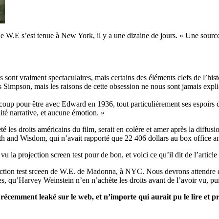
W.E s’est tenue à New York, il y a une dizaine de jours. « Une source »
s sont vraiment spectaculaires, mais certains des éléments clefs de l’hist
s Simpson, mais les raisons de cette obsession ne nous sont jamais expl
oup pour être avec Edward en 1936, tout particulièrement ses espoirs d’
lité narrative, et aucune émotion. »
 les droits américains du film, serait en colère et amer après la diffusi
lth and Wisdom, qui n’avait rapporté que 22 406 dollars au box office a
vu la projection screen test pour de bon, et voici ce qu’il dit de l’arti
jection test srceen de W.E. de Madonna, à NYC. Nous devrons attendre de 
s, qu’Harvey Weinstein n’en n’achète les droits avant de l’avoir vu, pui
récemment leaké sur le web, et n’importe qui aurait pu le lire et pr