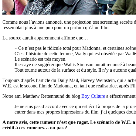
Comme nous l’avions annoncé, une projection test screening secrète de 
ressemblait plus à une pub pour un parfum qu’à un film.
La source aurait apparemment affirmé que…
« Ce n’est pas le ridicule total pour Madonna, et certaines scène
C’est l’histoire de cette femme, Wally qui est obsédée par Walli
Le scénario est très moyen.
Il essaye de suggérer que Wallis Simpson aurait renoncé à beauc
Tout tourne autour de la surface et du style. Il n’y a aucune qua
Toujours d’après l’article du Daily Mail, Harvey Weinstein, qui a acheté
W.E. est le second film de Madonna, en tant que réalisatrice, après Fi
Notre ami Matthew Rettenmund du blog
Boy Culture
a effectivement 
Je ne suis pas d’accord avec ce qui est écrit à propos de la pro
entrer dans mes propres impressions du film, j’ai quelques doute
A notre avis, cette rumeur n’est que ragot. Le scénario de W.E. a 
crédit à ces rumeurs… ou pas ?