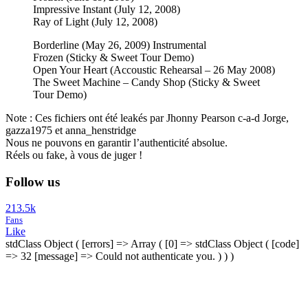
Impressive Instant (July 12, 2008)
Ray of Light (July 12, 2008)
Borderline (May 26, 2009) Instrumental
Frozen (Sticky & Sweet Tour Demo)
Open Your Heart (Accoustic Rehearsal – 26 May 2008)
The Sweet Machine – Candy Shop (Sticky & Sweet
Tour Demo)
Note : Ces fichiers ont été leakés par Jhonny Pearson c-a-d Jorge,
gazza1975 et anna_henstridge
Nous ne pouvons en garantir l’authenticité absolue.
Réels ou fake, à vous de juger !
Follow us
213.5k
Fans
Like
stdClass Object ( [errors] => Array ( [0] => stdClass Object ( [code]
=> 32 [message] => Could not authenticate you. ) ) )