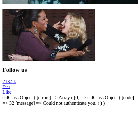
Follow us
213.5k
Fans
Like
stdClass Object ( [errors] => Array ( [0] => stdClass Object ( [code]
=> 32 [message] => Could not authenticate you. ) ) )