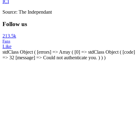
ICI
Source: The Independant
Follow us
213.5k
Fans
Like
stdClass Object ( [errors] => Array ( [0] => stdClass Object ( [code]
=> 32 [message] => Could not authenticate you. ) ) )