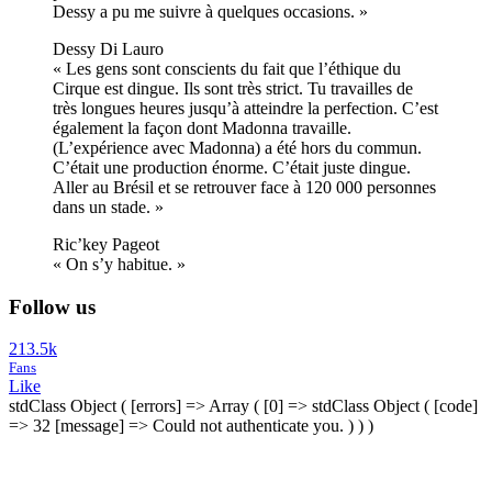
Dessy a pu me suivre à quelques occasions. »
Dessy Di Lauro
« Les gens sont conscients du fait que l’éthique du
Cirque est dingue. Ils sont très strict. Tu travailles de
très longues heures jusqu’à atteindre la perfection. C’est
également la façon dont Madonna travaille.
(L’expérience avec Madonna) a été hors du commun.
C’était une production énorme. C’était juste dingue.
Aller au Brésil et se retrouver face à 120 000 personnes
dans un stade. »
Ric’key Pageot
« On s’y habitue. »
Follow us
213.5k
Fans
Like
stdClass Object ( [errors] => Array ( [0] => stdClass Object ( [code]
=> 32 [message] => Could not authenticate you. ) ) )