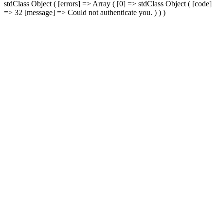
stdClass Object ( [errors] => Array ( [0] => stdClass Object ( [code]
=> 32 [message] => Could not authenticate you. ) ) )