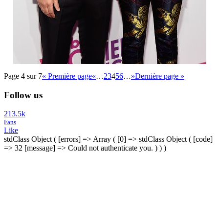
Page 4 sur 7
« Première page
«
…
2
3
4
5
6
…
»
Dernière page »
Follow us
213.5k
Fans
Like
stdClass Object ( [errors] => Array ( [0] => stdClass Object ( [code]
=> 32 [message] => Could not authenticate you. ) ) )