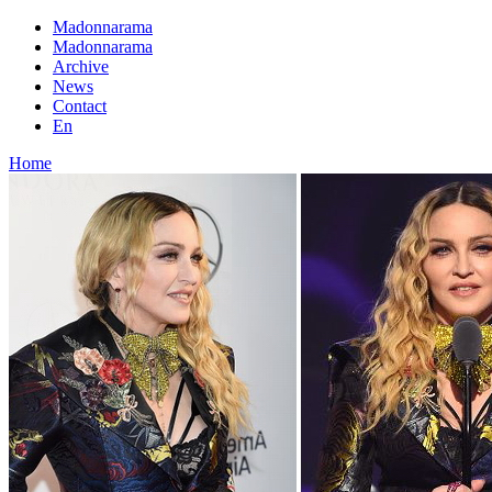
Madonnarama
Madonnarama
Archive
News
Contact
En
Home