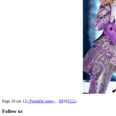
Page 10 sur 12
« Première page
«
…
8
9
10
11
12
»
Follow us