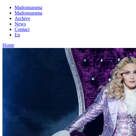
Madonnarama
Madonnarama
Archive
News
Contact
En
Home