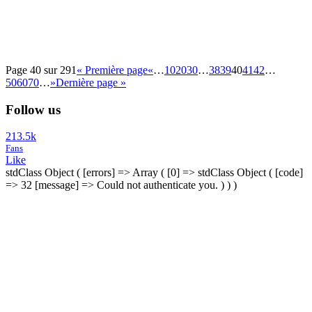
Page 40 sur 291
« Première page
«
…
10
20
30
…
38
39
40
41
42
…
50
60
70
…
»
Dernière page »
Follow us
213.5k
Fans
Like
stdClass Object ( [errors] => Array ( [0] => stdClass Object ( [code]
=> 32 [message] => Could not authenticate you. ) ) )