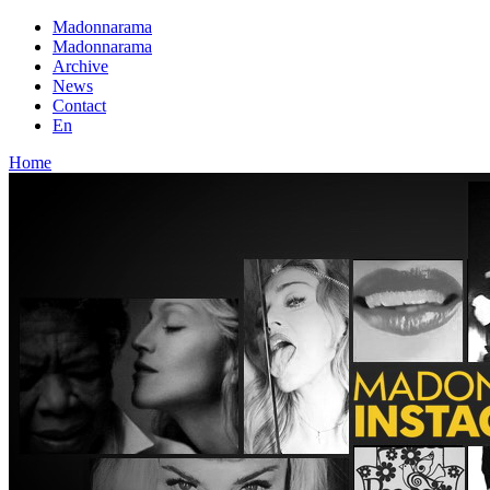
Madonnarama
Madonnarama
Archive
News
Contact
En
Home