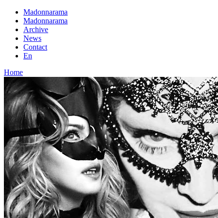
Madonnarama
Madonnarama
Archive
News
Contact
En
Home