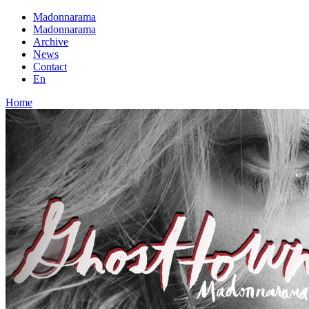
Madonnarama
Madonnarama
Archive
News
Contact
En
Home