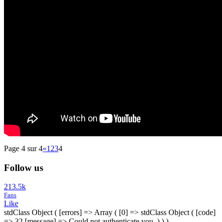
Page 4 sur 4
«
1
2
3
4
Follow us
213.5k
Fans
Like
stdClass Object ( [errors] => Array ( [0] => stdClass Object ( [code]
=> 32 [message] => Could not authenticate you. ) ) )