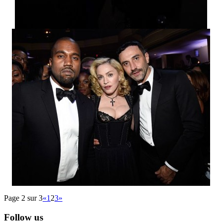
Page 2 sur 3
«
1
2
3
»
Follow us