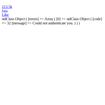
213.5k
Fans
Like
stdClass Object ( [errors] => Array ( [0] => stdClass Object ( [code]
=> 32 [message] => Could not authenticate you. ) ) )