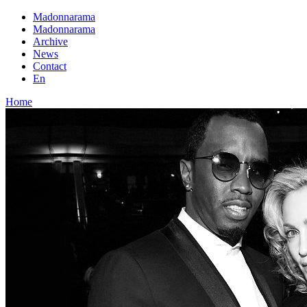
Madonnarama
Madonnarama
Archive
News
Contact
En
Home