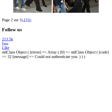
Page 2 sur 3
«
1
2
3
»
Follow us
213.5k
Fans
Like
stdClass Object ( [errors] => Array ( [0] => stdClass Object ( [code]
=> 32 [message] => Could not authenticate you. ) ) )