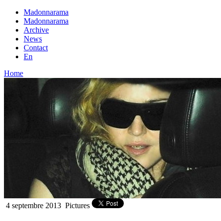
Madonnarama
Madonnarama
Archive
News
Contact
En
Home
4 septembre 2013
Pictures