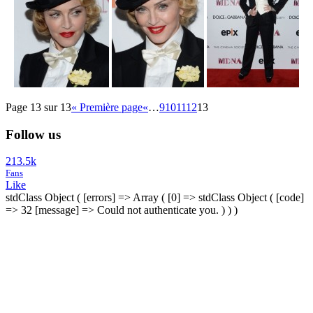
Page 13 sur 13
« Première page
«
…
9
10
11
12
13
Follow us
213.5k
Fans
Like
stdClass Object ( [errors] => Array ( [0] => stdClass Object ( [code]
=> 32 [message] => Could not authenticate you. ) ) )