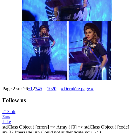
Page 2 sur 26
«
1
2
3
4
5
…
10
20
…
»
Dernière page »
Follow us
213.5k
Fans
Like
stdClass Object ( [errors] => Array ( [0] => stdClass Object ( [code]
=> 32 [message] => Could not authenticate you. ) ) )