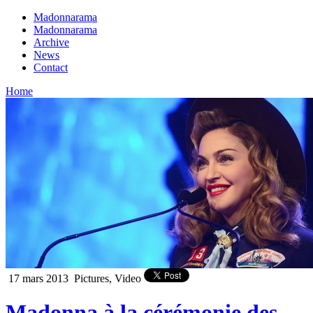
Madonnarama
Madonnarama
Archive
News
Contact
Home
17 mars 2013
Pictures, Video
Madonna à la cérémonie des