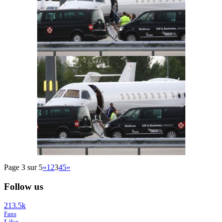
Page 3 sur 5
«
1
2
3
4
5
»
Follow us
213.5k
Fans