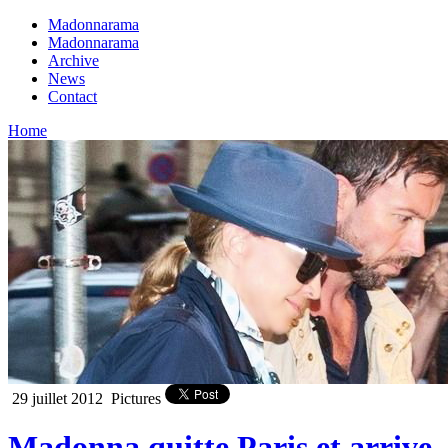
Madonnarama
Madonnarama
Archive
News
Contact
Home
29 juillet 2012
Pictures
Madonna quitte Paris et arrive